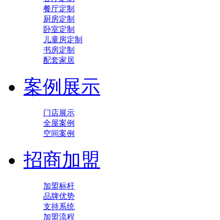
餐厅定制
厨房定制
卧室定制
儿童房定制
书房定制
配套家居
案例展示
门店展示
全屋案例
空间案例
招商加盟
加盟标杆
品牌优势
支持系统
加盟流程