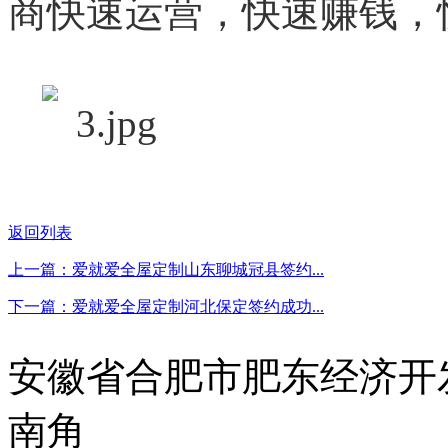
商快速运营，快速赚钱，
返回列表
上一篇：爱就爱全屋定制山东聊城冠县签约...
下一篇：爱就爱全屋定制河北保定签约成功...
安徽省合肥市肥东经济开
南角