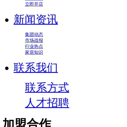
立即开店
新闻资讯
集团动态
市场战报
行业热点
家居知识
联系我们
联系方式
人才招聘
加盟合作