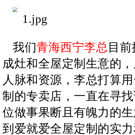
我们
青海西宁李总
目前
成灶和全屋定制生意的，
人脉和资源，李总打算用
制的专卖店，一直在寻找
位做事果断且有魄力的生
到爱就爱全屋定制的实力