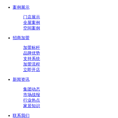
案例展示
门店展示
全屋案例
空间案例
招商加盟
加盟标杆
品牌优势
支持系统
加盟流程
立即开店
新闻资讯
集团动态
市场战报
行业热点
家居知识
联系我们