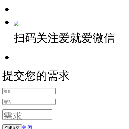
扫码关注爱就爱微信
提交您的需求
关 闭