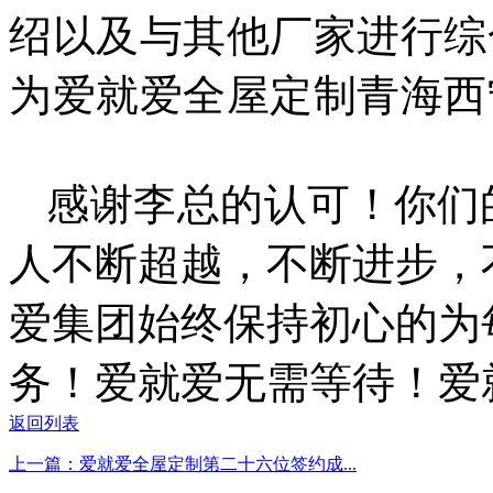
绍以及与其他厂家进行综
为爱就爱全屋定制青海西
感谢李总的认可！
你们
人不断超越，不断进步，
爱集团始终保持初心的为
务！爱就爱无需等待！爱
返回列表
上一篇：爱就爱全屋定制第二十六位签约成...