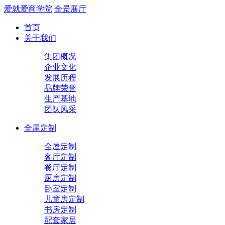
爱就爱商学院
全景展厅
首页
关于我们
集团概况
企业文化
发展历程
品牌荣誉
生产基地
团队风采
全屋定制
全屋定制
客厅定制
餐厅定制
厨房定制
卧室定制
儿童房定制
书房定制
配套家居