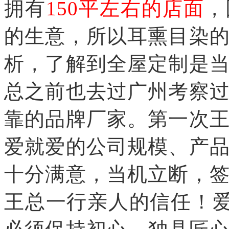
拥有
150平左右的店面
，
的生意，所以耳熏目染
析，了解到全屋定制是
总之前也去过广州考察
靠的品牌厂家。第一次
爱就爱的
公司规模、
产
十分满意，当机立断，
王总一行亲人的信任！