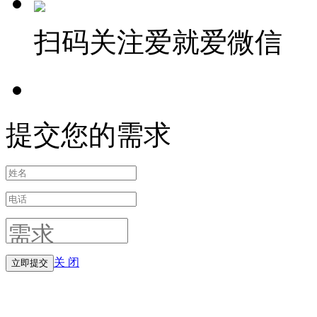
扫码关注爱就爱微信
提交您的需求
关 闭