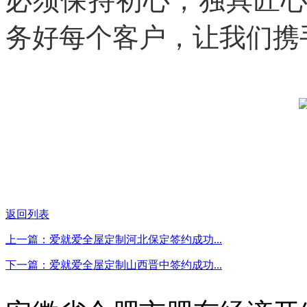
必须保持初心，独具匠
务好每个客户，让我们携
返回列表
上一篇：爱就爱全屋定制河北保定签约成功...
下一篇：爱就爱全屋定制山西晋中签约成功...