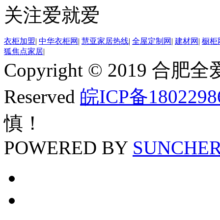
关注爱就爱
衣柜加盟
|
中华衣柜网
|
慧亚家居热线
|
全屋定制网
|
建材网
|
橱柜
狐焦点家居
|
Copyright © 2019 合
Reserved
皖ICP备1802298
慎！
POWERED BY
SUNCHE